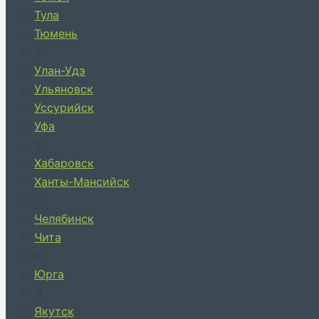
Тула
Тюмень
У
Улан-Удэ
Ульяновск
Уссурийск
Уфа
Х
Хабаровск
Ханты-Мансийск
Ч
Челябинск
Чита
Ю
Юрга
Я
Якутск