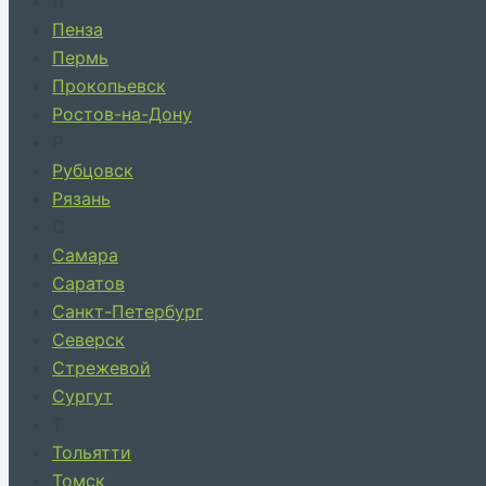
П
Пенза
Пермь
Прокопьевск
Ростов-на-Дону
Р
Рубцовск
Рязань
С
Самара
Саратов
Санкт-Петербург
Северск
Стрежевой
Сургут
Т
Тольятти
Томск