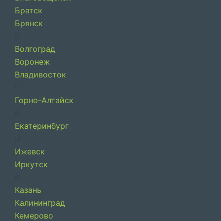
Братск
Брянск
В
Волгоград
Воронеж
Владивосток
Г
Горно-Алтайск
Е
Екатеринбург
И
Ижевск
Иркутск
К
Казань
Калининград
Кемерово