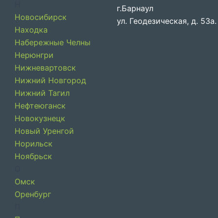
Н
г.Барнаул
Новосибирск
ул. Геодезическая, д. 53а.
Находка
Набережные Челны
Нерюнгри
Нижневартовск
Нижний Новгород
Нижний Тагил
Нефтеюганск
Новокузнецк
Новый Уренгой
Норильск
Ноябрьск
О
Омск
Оренбург
П