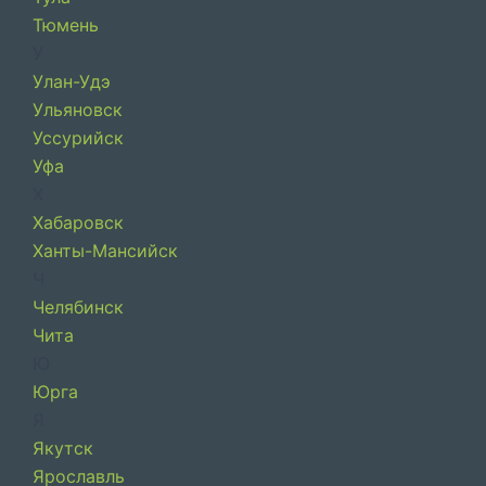
Тюмень
У
Улан-Удэ
Ульяновск
Уссурийск
Уфа
Х
Хабаровск
Ханты-Мансийск
Ч
Челябинск
Чита
Ю
Юрга
Я
Якутск
Ярославль