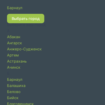
Перейти
Барнаул
к
содержимому
Выбрать город
Выберите ваш город
А
Абакан
Ангарск
Анжеро-Судженск
Артем
Астрахань
Ачинск
Б
Барнаул
Балашиха
Белово
Бийск
Благовещенск