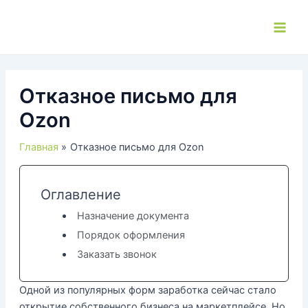
Перейти
к
Main
содержимому
Men
Отказное письмо для
Ozon
Главная
Отказное письмо для Ozon
Оглавление
Назначение документа
Порядок оформления
Заказать звонок
Одной из популярных форм заработка сейчас стало
открытие собственного бизнеса на маркетплейсе. Но